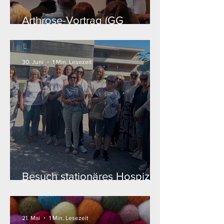
Arthrose-Vortrag (GG
Großkirchheim)
30. Juni
1 Min. Lesezeit
Besuch stationäres Hospiz
(FamiliJa)
Mehr News von FamiliJa
21. Mai
1 Min. Lesezeit