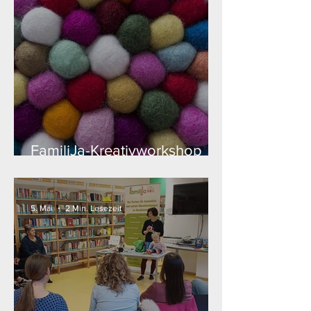
FamiliJa-Kreativworkshop
"Filzen"
5. Mai
2 Min. Lesezeit