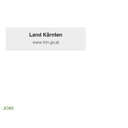
Land Kärnten
www.ktn.gv.at
JOBS
Datenschutz
Impressum