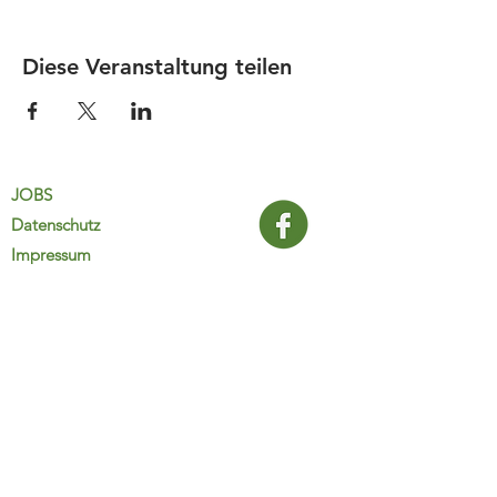
Diese Veranstaltung teilen
JOBS
Datenschutz
Impressum
FamiliJa
9821 Obervellach 32
Tel.: +43 (0) 4782 2511
familija@rkm.at
www.familija.at
MO-DO 08:00-13:00 Uhr