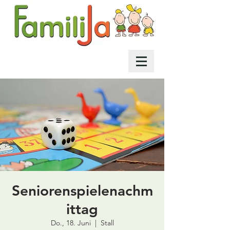
Seniorenspielenachm
ittag
Do., 18. Juni
  |  
Stall