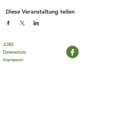
Diese Veranstaltung teilen
JOBS
Datenschutz
Impressum
FamiliJa
9821 Obervellach 32
Tel.: +43 (0) 4782 2511
familija@rkm.at
www.familija.at
MO-DO 08:00-13:00 Uhr