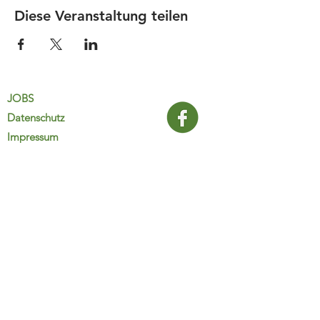
Diese Veranstaltung teilen
JOBS
Datenschutz
Impressum
FamiliJa
9821 Obervellach 32
Tel.: +43 (0) 4782 2511
familija@rkm.at
www.familija.at
MO-DO 08:00-13:00 Uhr