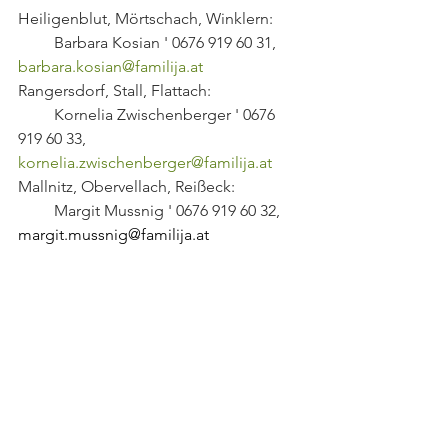
Heiligenblut, Mörtschach, Winklern:
         Barbara Kosian ' 0676 919 60 31, 
barbara.kosian@familija.at
Rangersdorf, Stall, Flattach:
         Kornelia Zwischenberger ' 0676 
919 60 33, 
kornelia.zwischenberger@familija.at
Mallnitz, Obervellach, Reißeck:
         Margit Mussnig ' 0676 919 60 32, 
margit.mussnig@familija.at