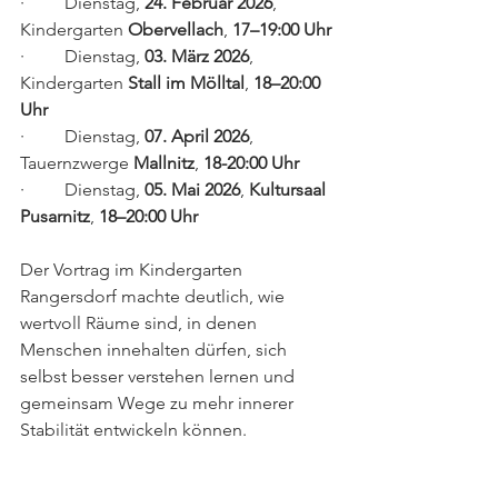
·         Dienstag, 
24. Februar 2026
, 
Kindergarten 
Obervellach
, 
17–19:00 Uhr
·         Dienstag,
 03. März 2026
, 
Kindergarten 
Stall im Mölltal
, 
18–20:00 
Uhr
·         Dienstag,
 07. April 2026
, 
Tauernzwerge
 Mallnitz
, 
18-20:00 Uhr
·         Dienstag,
 05. Mai 2026
, 
Kultursaal 
Pusarnitz
, 
18–20:00 Uhr
Der Vortrag im Kindergarten 
Rangersdorf machte deutlich, wie 
wertvoll Räume sind, in denen 
Menschen innehalten dürfen, sich 
selbst besser verstehen lernen und 
gemeinsam Wege zu mehr innerer 
Stabilität entwickeln können.