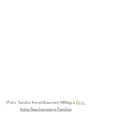
(Foto: Sandra Kerschbaumer) MMag.a 
Dr.in
Katja Naschenweng FamiliJa
FamiliJa-Elternbildung –