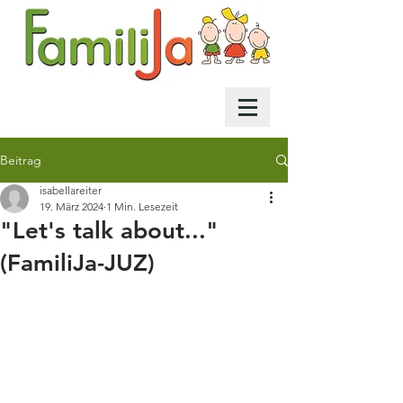
Beitrag
isabellareiter
19. März 2024
1 Min. Lesezeit
"Let's talk about..."
(FamiliJa-JUZ)