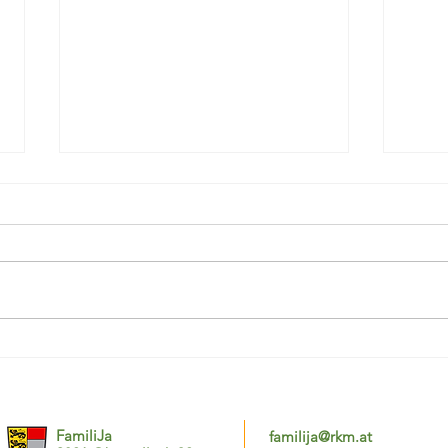
Arthrose-Vortrag (GG
Besu
Großkirchheim)
(Fam
FamiliJa
familija@rkm.at