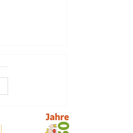
ch stationäres Hospiz
iliJa)