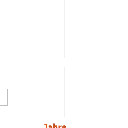
ch stationäres Hospiz
iliJa)