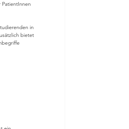
r PatientInnen 
tudierenden in 
sätzlich bietet 
begriffe 
 
t ein 