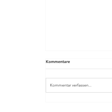
Kommentare
Kommentar verfassen...
30 Jahrfeier mit
Landeswappen (FamiliJa)