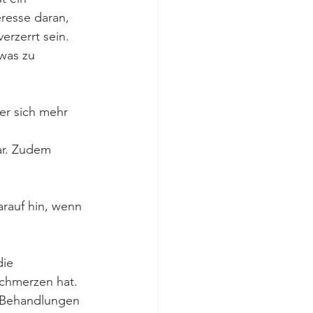
resse daran, 
rzerrt sein. 
was zu 
er sich mehr 
ar. Zudem 
auf hin, wenn 
ie 
Schmerzen hat.
n Behandlungen 