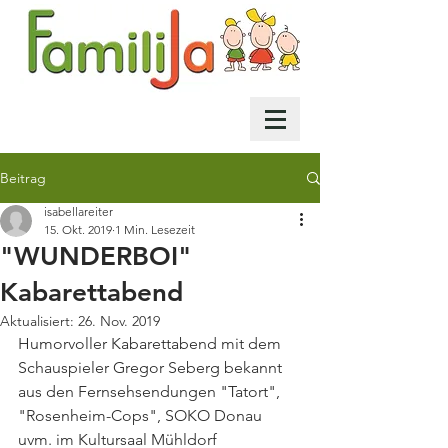
Beitrag
isabellareiter
15. Okt. 2019
1 Min. Lesezeit
"WUNDERBOI"
Kabarettabend
Aktualisiert:
26. Nov. 2019
Humorvoller Kabarettabend mit dem 
Schauspieler Gregor Seberg bekannt 
aus den Fernsehsendungen "Tatort", 
"Rosenheim-Cops", SOKO Donau 
uvm. im Kultursaal Mühldorf