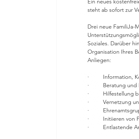
Ein neues kostenfre
steht ab sofort zur 
Drei neue FamiliJa-M
Unterstützungsmögli
Soziales. Darüber hin
Organisation Ihres B
Anliegen:
·         Information
·         Beratung un
·         Hilfestellun
·         Vernetzung
·         Ehrenamtsgr
·         Initiieren v
·         Entlastend