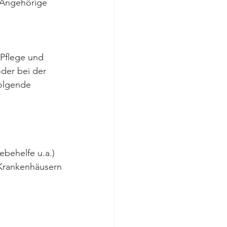
 Angehörige 
Pflege und 
oder bei der 
olgende 
gebehelfe u.a.)
, Krankenhäusern