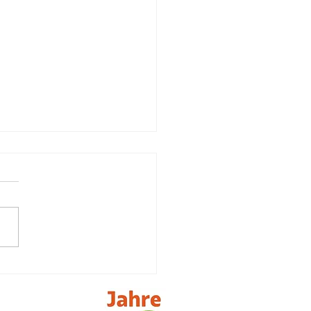
ch stationäres Hospiz
iliJa)