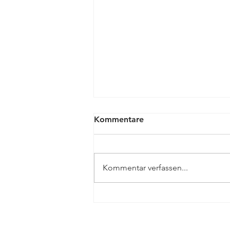
Kommentare
Kommentar verfassen...
30 Jahrfeier mit
Landeswappen (FamiliJa)