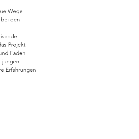
neue Wege 
 bei den 
eisende 
as Projekt 
 und Faden 
t jungen 
re Erfahrungen 