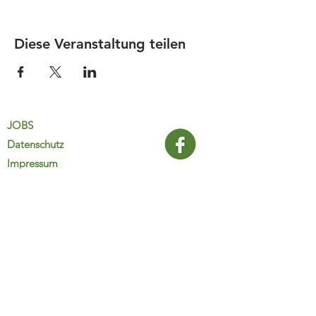
Diese Veranstaltung teilen
JOBS
Datenschutz
Impressum
FamiliJa
9821 Obervellach 32
Tel.: +43 (0) 4782 2511
familija@rkm.at
www.familija.at
MO-DO 08:00-13:00 Uhr