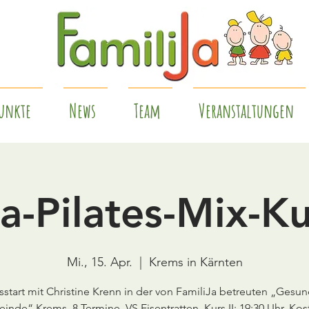
unkte
News
Team
Veranstaltungen
a-Pilates-Mix-Kur
Mi., 15. Apr.
  |  
Krems in Kärnten
sstart mit Christine Krenn in der von FamiliJa betreuten „Gesu
nde“ Krems, 8 Termine, VS Eisentratten, Kurs II: 19:30 Uhr, Kos