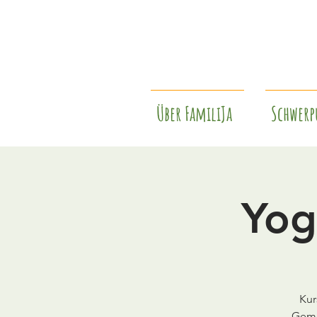
Über FamiliJa
Schwerp
Yog
Kur
Gemei