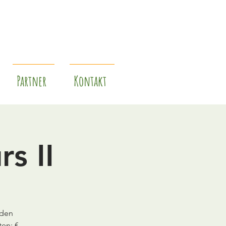
Partner
Kontakt
s II
nden
ten: €