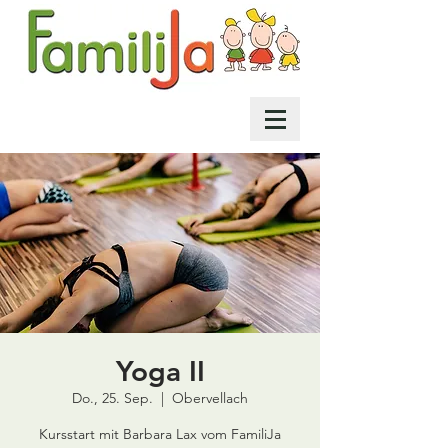
Yoga II
Do., 25. Sep.
  |  
Obervellach
Kursstart mit Barbara Lax vom FamiliJa