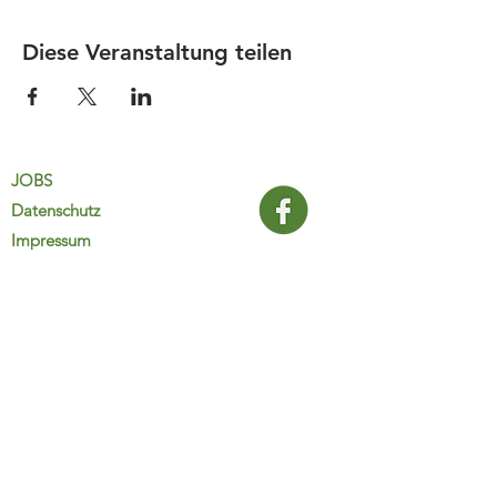
Diese Veranstaltung teilen
JOBS
Datenschutz
Impressum
FamiliJa
9821 Obervellach 32
Tel.: +43 (0) 4782 2511
familija@rkm.at
www.familija.at
MO-DO 08:00-13:00 Uhr