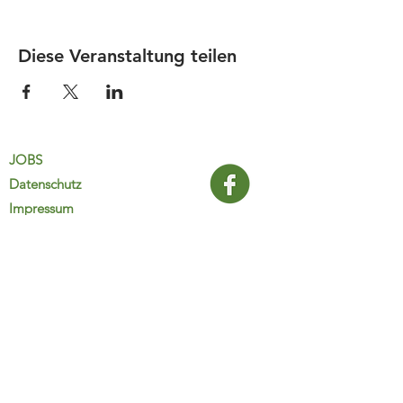
Diese Veranstaltung teilen
JOBS
Datenschutz
Impressum
FamiliJa
9821 Obervellach 32
Tel.: +43 (0) 4782 2511
familija@rkm.at
www.familija.at
MO-DO 08:00-13:00 Uhr