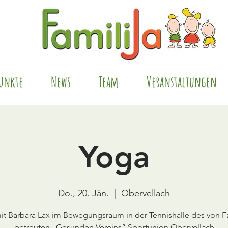
unkte
News
Team
Veranstaltungen
Yoga
Do., 20. Jän.
  |  
Obervellach
it Barbara Lax im Bewegungsraum in der Tennishalle des von F
betreuten „Gesunden Vereins” Sportunion Obervellach