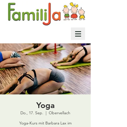
Yoga
Do., 17. Sep.
  |  
Obervellach
Yoga-Kurs mit Barbara Lax im