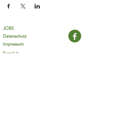
JOBS
Datenschutz
Impressum
FamiliJa
9821 Obervellach 32
Tel.: +43 (0) 4782 2511
familija@rkm.at
www.familija.at
MO-DO 08:00-13:00 Uhr
© 2025 FamiliJa