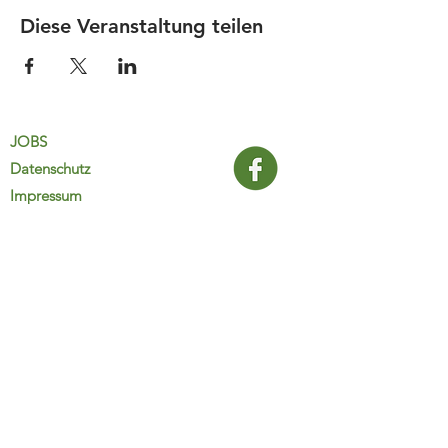
Diese Veranstaltung teilen
JOBS
Datenschutz
Impressum
FamiliJa
9821 Obervellach 32
Tel.: +43 (0) 4782 2511
familija@rkm.at
www.familija.at
MO-DO 08:00-13:00 Uhr