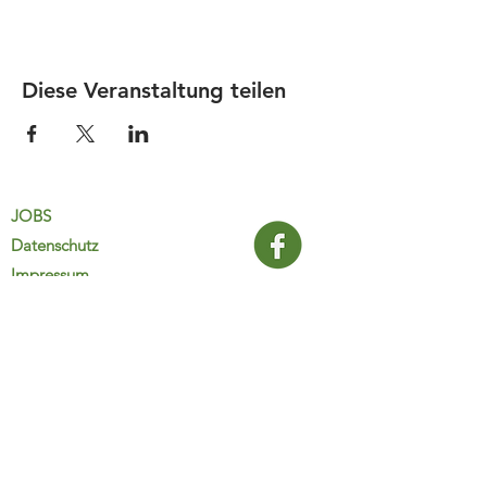
Diese Veranstaltung teilen
JOBS
Datenschutz
Impressum
FamiliJa
9821 Obervellach 32
Tel.: +43 (0) 4782 2511
familija@rkm.at
www.familija.at
MO-DO 08:00-13:00 Uhr