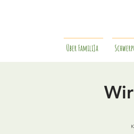
Über FamiliJa
Schwerp
Wir
K