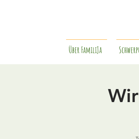
Über FamiliJa
Schwerp
Wir
T