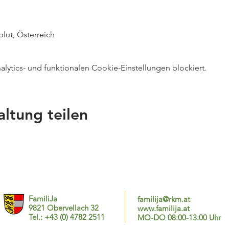
blut, Österreich
ytics- und funktionalen Cookie-Einstellungen blockiert.
altung teilen
FamiliJa
familija@rkm.at
9821 Obervellach 32
www.familija.at
Tel.: +43 (0) 4782 2511
MO-DO 08:00-13:00 Uhr