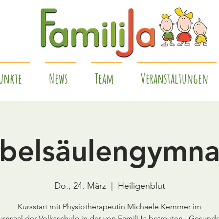
unkte
News
Team
Veranstaltungen
belsäulengymna
Do., 24. März
  |  
Heiligenblut
Kursstart mit Physiotherapeutin Michaele Kemmer im
urnsaal der Volksschule in der von FamiliJa betreuten „Gesund