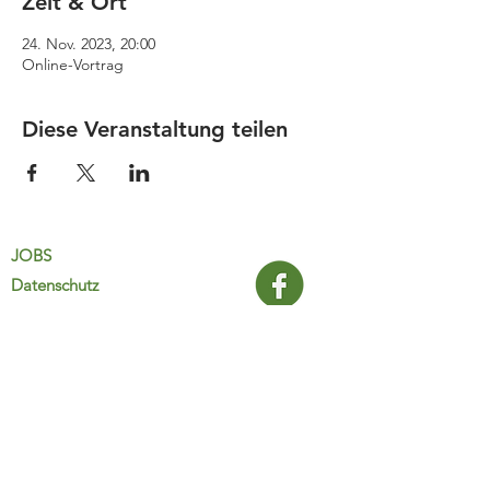
Zeit & Ort
24. Nov. 2023, 20:00
Online-Vortrag
Diese Veranstaltung teilen
JOBS
Datenschutz
Impressum
FamiliJa
9821 Obervellach 32
Tel.: +43 (0) 4782 2511
familija@rkm.at
www.familija.at
MO-DO 08:00-13:00 Uhr