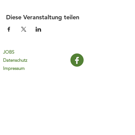
Diese Veranstaltung teilen
JOBS
Datenschutz
Impressum
FamiliJa
9821 Obervellach 32
Tel.: +43 (0) 4782 2511
familija@rkm.at
www.familija.at
MO-DO 08:00-13:00 Uhr