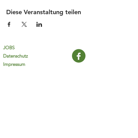
Diese Veranstaltung teilen
JOBS
Datenschutz
Impressum
FamiliJa
9821 Obervellach 32
Tel.: +43 (0) 4782 2511
familija@rkm.at
www.familija.at
MO-DO 08:00-13:00 Uhr