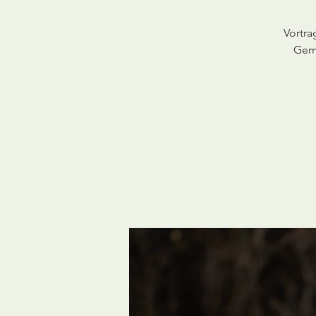
Vortra
Geme