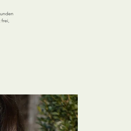
esunden
frei,