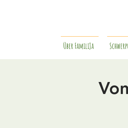
Über FamiliJa
Schwerp
Vom