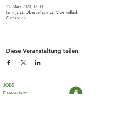
11. März 2020, 18:00
familija.at, Obervellach 32, Obervellach,
Österreich
Diese Veranstaltung teilen
JOBS
Datenschutz
Impressum
FamiliJa
9821 Obervellach 32
Tel.: +43 (0) 4782 2511