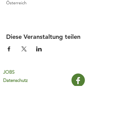
Österreich
Diese Veranstaltung teilen
JOBS
Datenschutz
Impressum
FamiliJa
9821 Obervellach 32
Tel.: +43 (0) 4782 2511
familija@rkm.at
www.familija.at
MO-DO 08:00-13:00 Uhr