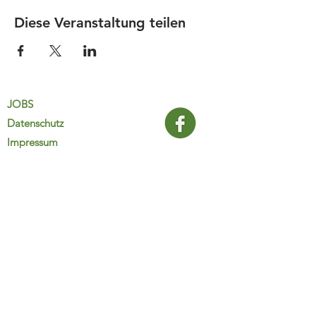
Diese Veranstaltung teilen
JOBS
Datenschutz
Impressum
FamiliJa
9821 Obervellach 32
Tel.: +43 (0) 4782 2511
familija@rkm.at
www.familija.at
MO-DO 08:00-13:00 Uhr