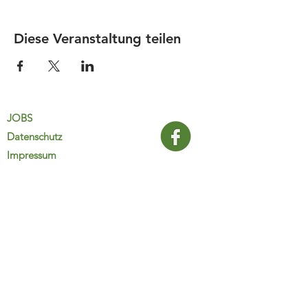
Diese Veranstaltung teilen
JOBS
Datenschutz
Impressum
FamiliJa
9821 Obervellach 32
Tel.: +43 (0) 4782 2511
familija@rkm.at
www.familija.at
MO-DO 08:00-13:00 Uhr