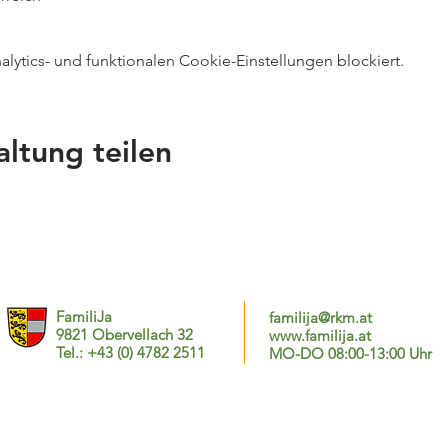
ytics- und funktionalen Cookie-Einstellungen blockiert.
altung teilen
FamiliJa
familija@rkm.at
9821 Obervellach 32
www.familija.at
Tel.: +43 (0) 4782 2511
MO-DO 08:00-13:00 Uhr
© 2025 FamiliJa