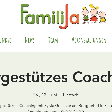
unkte
News
Team
Veranstaltungen
rgestützes Coac
Sa., 12. Juni
  |  
Flattach
rgestütztes Coaching mit Sylvia Granitzer am Bruggerhof in Flat
Anmeldung unter 0676 64 15 628