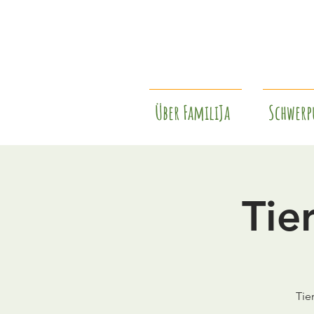
Über FamiliJa
Schwerp
Tie
Tie