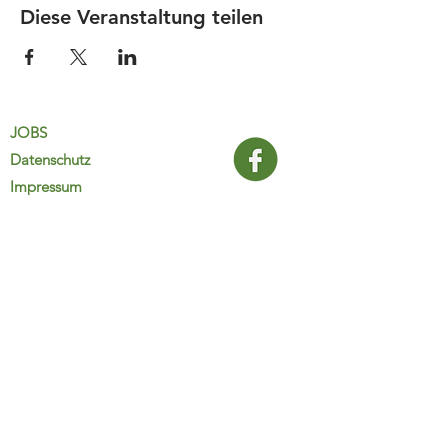
Diese Veranstaltung teilen
JOBS
Datenschutz
Impressum
FamiliJa
9821 Obervellach 32
Tel.: +43 (0) 4782 2511
familija@rkm.at
www.familija.at
MO-DO 08:00-13:00 Uhr
© 2025 FamiliJa