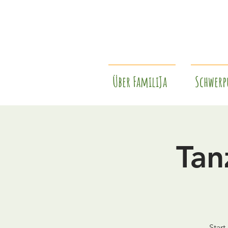
Über FamiliJa
Schwerp
Tan
Star