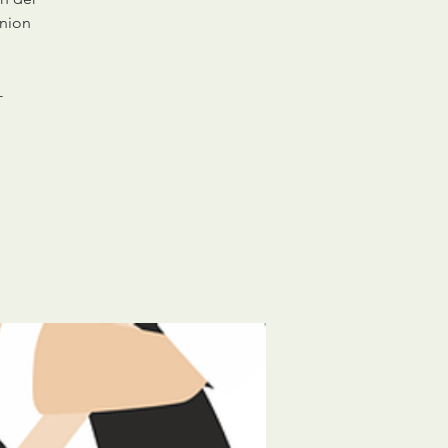
union
-