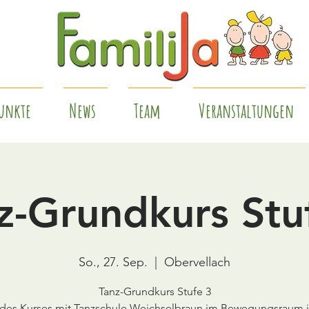
unkte
News
Team
Veranstaltungen
z-Grundkurs Stu
So., 27. Sep.
  |  
Obervellach
Tanz-Grundkurs Stufe 3
t des Kurses mit Tanzschule Weichselbraun im Bewegungsraum i