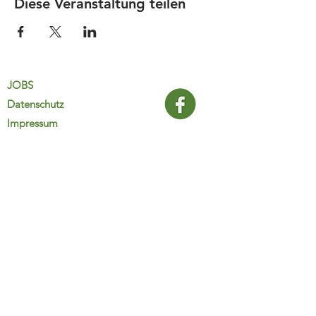
Diese Veranstaltung teilen
JOBS
Datenschutz
Impressum
FamiliJa
9821 Obervellach 32
Tel.: +43 (0) 4782 2511
familija@rkm.at
www.familija.at
MO-DO 08:00-13:00 Uhr
© 2025 FamiliJa