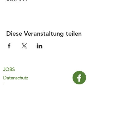
Diese Veranstaltung teilen
JOBS
Datenschutz
Impressum
FamiliJa
9821 Obervellach 32
Tel.: +43 (0) 4782 2511
familija@rkm.at
www.familija.at
MO-DO 08:00-13:00 Uhr