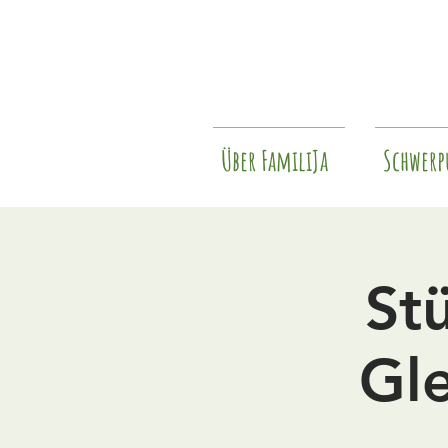
Über FamiliJa
Schwerp
St
Gl