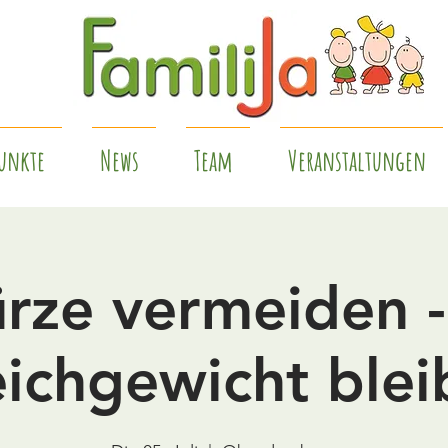
unkte
News
Team
Veranstaltungen
ürze vermeiden -
eichgewicht blei