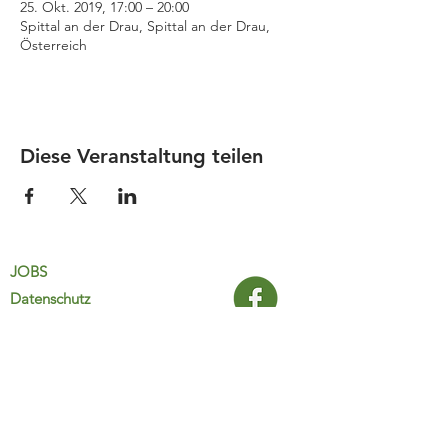
25. Okt. 2019, 17:00 – 20:00
Spittal an der Drau, Spittal an der Drau,
Österreich
Diese Veranstaltung teilen
JOBS
Datenschutz
Impressum
FamiliJa
9821 Obervellach 32
Tel.: +43 (0) 4782 2511
familija@rkm.at