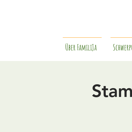
Über FamiliJa
Schwerp
Stam