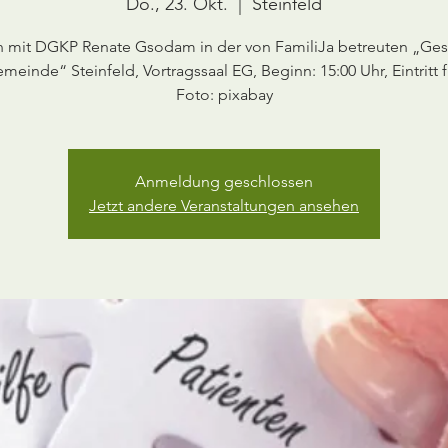
Do., 23. Okt.
  |  
Steinfeld
en mit DGKP Renate Gsodam in der von FamiliJa betreuten „Ge
meinde“ Steinfeld, Vortragssaal EG, Beginn: 15:00 Uhr, Eintritt f
Anmeldung geschlossen
Jetzt andere Veranstaltungen ansehen