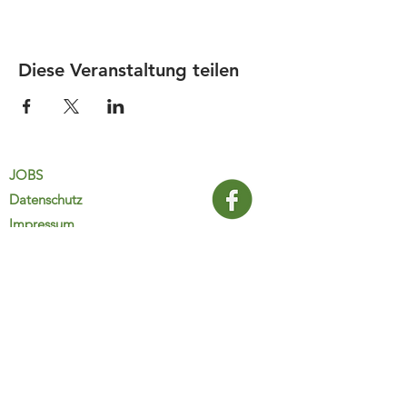
Diese Veranstaltung teilen
JOBS
Datenschutz
Impressum
FamiliJa
9821 Obervellach 32
Tel.: +43 (0) 4782 2511
familija@rkm.at
www.familija.at
MO-DO 08:00-13:00 Uhr