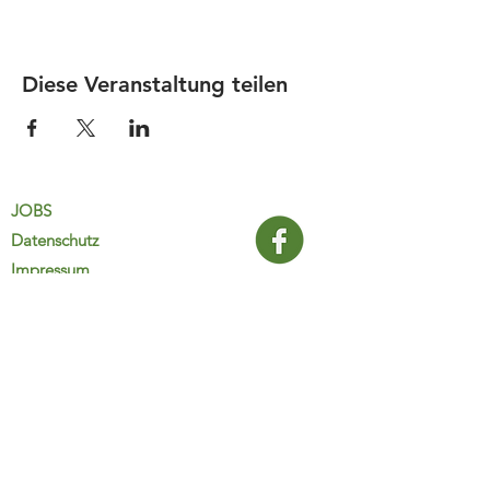
Diese Veranstaltung teilen
JOBS
Datenschutz
Impressum
FamiliJa
9821 Obervellach 32
Tel.: +43 (0) 4782 2511
familija@rkm.at
www.familija.at
MO-DO 08:00-13:00 Uhr