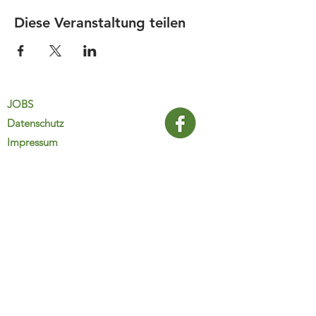
Diese Veranstaltung teilen
JOBS
Datenschutz
Impressum
FamiliJa
9821 Obervellach 32
Tel.: +43 (0) 4782 2511
familija@rkm.at
www.familija.at
MO-DO 08:00-13:00 Uhr