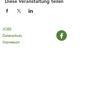
Diese Veranstaltung teilen
JOBS
Datenschutz
Impressum
FamiliJa
9821 Obervellach 32
Tel.: +43 (0) 4782 2511
familija@rkm.at
www.familija.at
MO-DO 08:00-13:00 Uhr
© 2025 FamiliJa