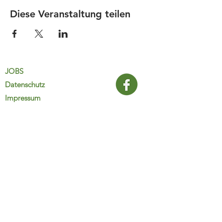
Diese Veranstaltung teilen
JOBS
Datenschutz
Impressum
FamiliJa
9821 Obervellach 32
Tel.: +43 (0) 4782 2511
familija@rkm.at
www.familija.at
MO-DO 08:00-13:00 Uhr