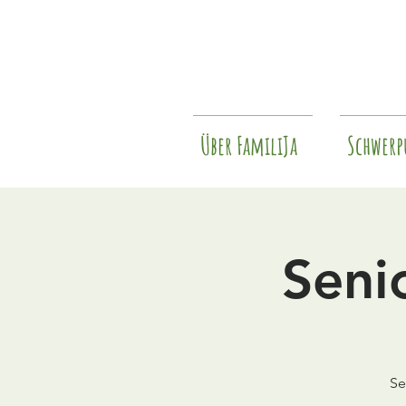
Über FamiliJa
Schwerp
Seni
Se