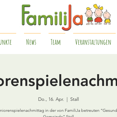
unkte
News
Team
Veranstaltungen
orenspielenachm
Do., 16. Apr.
  |  
Stall
niorenspielenachmittag in der von FamiliJa betreuten “Gesun
Gemeinde” Stall