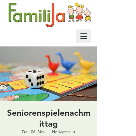
Seniorenspielenachm
ittag
Do., 06. Nov.
  |  
Heiligenblut