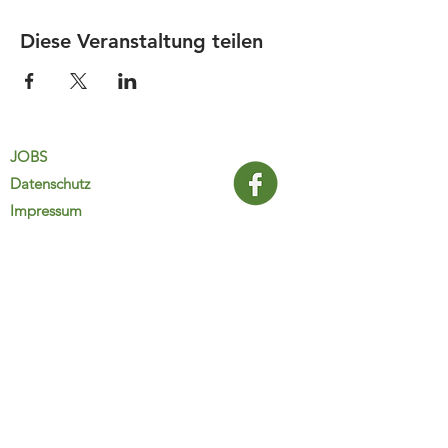
Diese Veranstaltung teilen
JOBS
Datenschutz
Impressum
FamiliJa
9821 Obervellach 32
Tel.: +43 (0) 4782 2511
familija@rkm.at
www.familija.at
MO-DO 08:00-13:00 Uhr