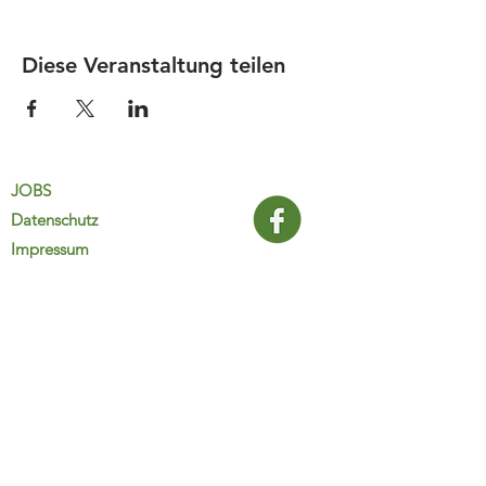
Diese Veranstaltung teilen
JOBS
Datenschutz
Impressum
FamiliJa
9821 Obervellach 32
Tel.: +43 (0) 4782 2511
familija@rkm.at
www.familija.at
MO-DO 08:00-13:00 Uhr