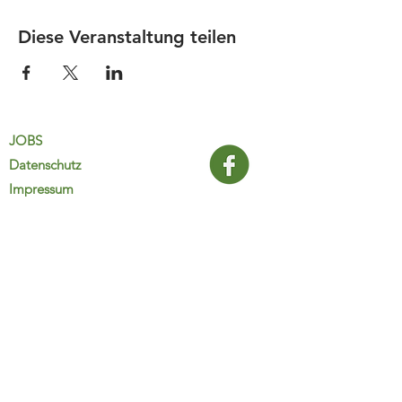
Diese Veranstaltung teilen
JOBS
Datenschutz
Impressum
FamiliJa
9821 Obervellach 32
Tel.: +43 (0) 4782 2511
familija@rkm.at
www.familija.at
MO-DO 08:00-13:00 Uhr