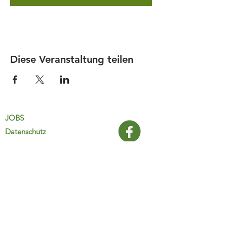
Diese Veranstaltung teilen
JOBS
Datenschutz
Impressum
FamiliJa
9821 Obervellach 32
Tel.: +43 (0) 4782 2511
familija@rkm.at
www.familija.at
MO-DO 08:00-13:00 Uhr