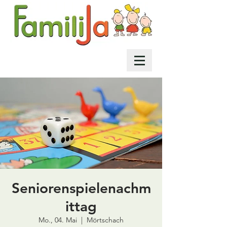
Seniorenspielenachm
ittag
Mo., 04. Mai
  |  
Mörtschach