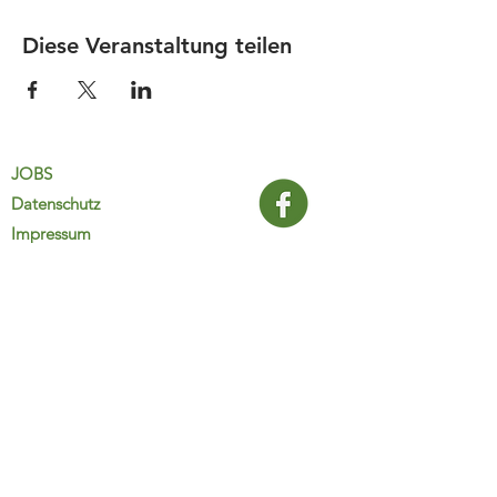
Diese Veranstaltung teilen
JOBS
Datenschutz
Impressum
FamiliJa
9821 Obervellach 32
Tel.: +43 (0) 4782 2511
familija@rkm.at
www.familija.at
MO-DO 08:00-13:00 Uhr